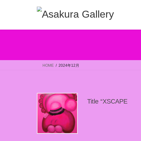
コ
ナ
ン
ビ
テ
ゲ
ン
ー
ツ
シ
へ
ョ
ス
ン
キ
に
ッ
移
HOME
2024年12月
プ
動
Title “XSCAPE