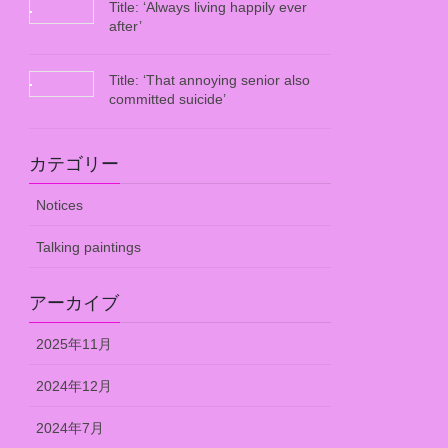
Title: ‘Always living happily ever
after’
Title: ‘That annoying senior also
committed suicide’
カテゴリー
Notices
Talking paintings
アーカイブ
2025年11月
2024年12月
2024年7月