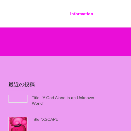
Information
最近の投稿
Title: ‘A God Alone in an Unknown
World’
Title “XSCAPE