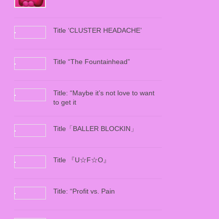
Title ‘CLUSTER HEADACHE’
Title “The Fountainhead”
Title: “Maybe it’s not love to want
to get it
Title「BALLER BLOCKIN」
Title 『U☆F☆O』
Title: “Profit vs. Pain